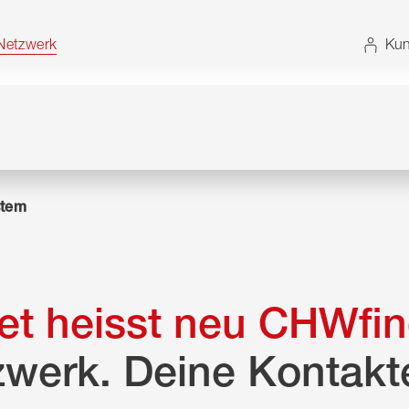
t. Alternativ können Sie die Sitemap ohne JavaScript
etzwerk
Kun
tem
t heisst neu CHWfin
zwerk. Deine Kontakt