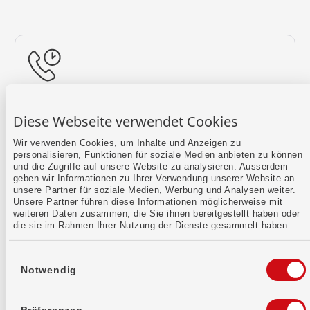
Rückruf vereinbaren
Diese Webseite verwendet Cookies
Lass uns einen Termin finden.
Wir verwenden Cookies, um Inhalte und Anzeigen zu
personalisieren, Funktionen für soziale Medien anbieten zu können
Mehr erfahren
und die Zugriffe auf unsere Website zu analysieren. Ausserdem
geben wir Informationen zu Ihrer Verwendung unserer Website an
unsere Partner für soziale Medien, Werbung und Analysen weiter.
Unsere Partner führen diese Informationen möglicherweise mit
weiteren Daten zusammen, die Sie ihnen bereitgestellt haben oder
die sie im Rahmen Ihrer Nutzung der Dienste gesammelt haben.
Einwilligungsauswahl
Notwendig
Kontaktformular
Sende uns dein Anliegen per E-Mail.
Präferenzen