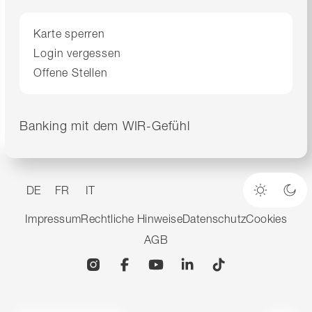
Karte sperren
Login vergessen
Offene Stellen
Banking mit dem WIR-Gefühl
DE
FR
IT
Heller M
Dun
Impressum
Rechtliche Hinweise
Datenschutz
Cookies
AGB
Instagram
Facebook
YouTube
Linkedin
TikTok