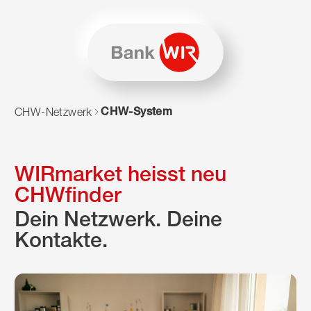
Zum Inhalt springen
Zur Sitemap navigieren
Zum Navigieren dieser Seite wird JavaScript benötigt. Alte
CHW-System
CHW-Netzwerk
WIRmarket heisst neu
CHWfinder
Dein Netzwerk. Deine
Kontakte.