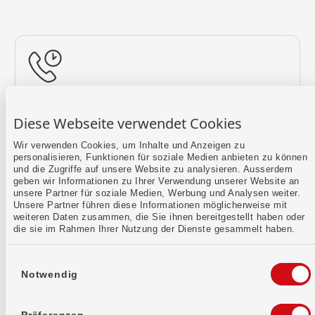
Rückruf vereinbaren
Diese Webseite verwendet Cookies
Lass uns einen Termin finden.
Wir verwenden Cookies, um Inhalte und Anzeigen zu
personalisieren, Funktionen für soziale Medien anbieten zu können
Mehr erfahren
und die Zugriffe auf unsere Website zu analysieren. Ausserdem
geben wir Informationen zu Ihrer Verwendung unserer Website an
unsere Partner für soziale Medien, Werbung und Analysen weiter.
Unsere Partner führen diese Informationen möglicherweise mit
weiteren Daten zusammen, die Sie ihnen bereitgestellt haben oder
die sie im Rahmen Ihrer Nutzung der Dienste gesammelt haben.
Einwilligungsauswahl
Notwendig
Kontaktformular
Sende uns dein Anliegen per E-Mail.
Präferenzen