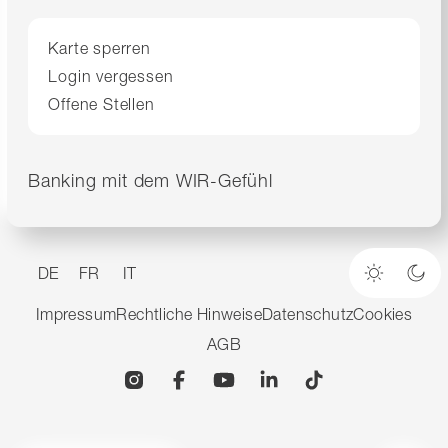
Karte sperren
Login vergessen
Offene Stellen
Banking mit dem WIR-Gefühl
DE
FR
IT
Heller M
Dun
Impressum
Rechtliche Hinweise
Datenschutz
Cookies
AGB
Instagram
Facebook
YouTube
Linkedin
TikTok