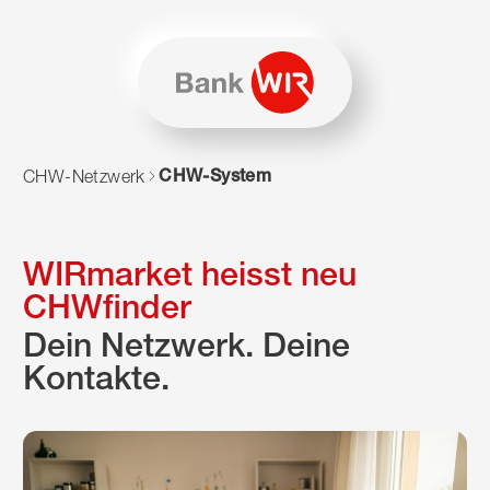
Zum Inhalt springen
Zur Sitemap navigieren
Zum Navigieren dieser Seite wird JavaScript benötigt. Alte
CHW-System
CHW-Netzwerk
WIRmarket heisst neu
CHWfinder
Dein Netzwerk. Deine
Kontakte.