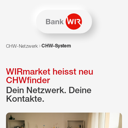
Zum Inhalt springen
Zur Sitemap navigieren
Zum Navigieren dieser Seite wird JavaScript benötigt. Alte
CHW-System
CHW-Netzwerk
WIRmarket heisst neu
CHWfinder
Dein Netzwerk. Deine
Kontakte.