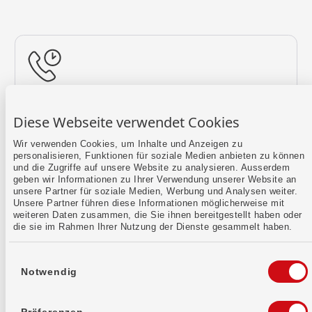
Rückruf vereinbaren
Diese Webseite verwendet Cookies
Lass uns einen Termin finden.
Wir verwenden Cookies, um Inhalte und Anzeigen zu
personalisieren, Funktionen für soziale Medien anbieten zu können
Mehr erfahren
und die Zugriffe auf unsere Website zu analysieren. Ausserdem
geben wir Informationen zu Ihrer Verwendung unserer Website an
unsere Partner für soziale Medien, Werbung und Analysen weiter.
Unsere Partner führen diese Informationen möglicherweise mit
weiteren Daten zusammen, die Sie ihnen bereitgestellt haben oder
die sie im Rahmen Ihrer Nutzung der Dienste gesammelt haben.
Einwilligungsauswahl
Notwendig
Kontaktformular
Sende uns dein Anliegen per E-Mail.
Präferenzen