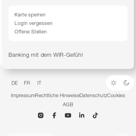
Karte sperren
Login vergessen
Offene Stellen
Banking mit dem WIR-Gefühl
DE
FR
IT
Heller M
Dun
Impressum
Rechtliche Hinweise
Datenschutz
Cookies
AGB
Instagram
Facebook
YouTube
Linkedin
TikTok