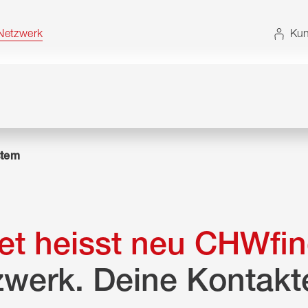
t. Alternativ können Sie die Sitemap ohne JavaScript
etzwerk
Kun
tem
t heisst neu CHWfin
zwerk. Deine Kontakt