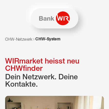
Zum Inhalt springen
Zur Sitemap navigieren
Zum Navigieren dieser Seite wird JavaScript benötigt. Alte
CHW-System
CHW-Netzwerk
WIRmarket heisst neu
CHWfinder
Dein Netzwerk. Deine
Kontakte.