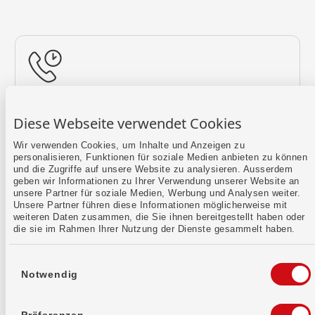
Rückruf vereinbaren
Diese Webseite verwendet Cookies
Lass uns einen Termin finden.
Wir verwenden Cookies, um Inhalte und Anzeigen zu
personalisieren, Funktionen für soziale Medien anbieten zu können
Mehr erfahren
und die Zugriffe auf unsere Website zu analysieren. Ausserdem
geben wir Informationen zu Ihrer Verwendung unserer Website an
unsere Partner für soziale Medien, Werbung und Analysen weiter.
Unsere Partner führen diese Informationen möglicherweise mit
weiteren Daten zusammen, die Sie ihnen bereitgestellt haben oder
die sie im Rahmen Ihrer Nutzung der Dienste gesammelt haben.
Einwilligungsauswahl
Notwendig
Kontaktformular
Sende uns dein Anliegen per E-Mail.
Präferenzen