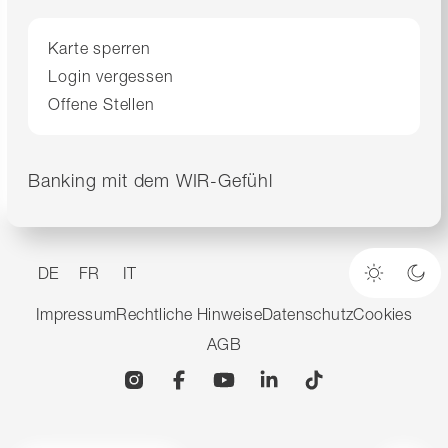
Karte sperren
Login vergessen
Offene Stellen
Banking mit dem WIR-Gefühl
DE
FR
IT
Heller M
Dun
Impressum
Rechtliche Hinweise
Datenschutz
Cookies
AGB
Instagram
Facebook
YouTube
Linkedin
TikTok