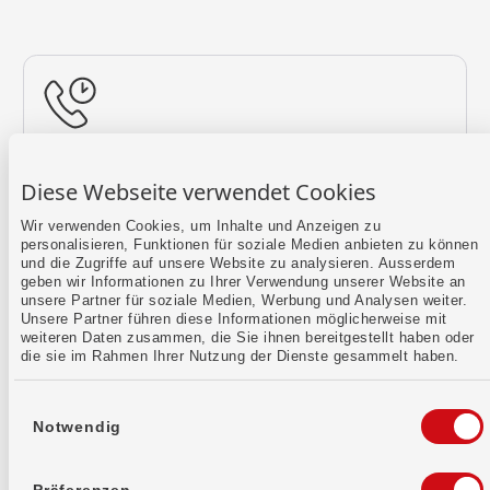
Rückruf vereinbaren
Diese Webseite verwendet Cookies
Lass uns einen Termin finden.
Wir verwenden Cookies, um Inhalte und Anzeigen zu
personalisieren, Funktionen für soziale Medien anbieten zu können
Mehr erfahren
und die Zugriffe auf unsere Website zu analysieren. Ausserdem
geben wir Informationen zu Ihrer Verwendung unserer Website an
unsere Partner für soziale Medien, Werbung und Analysen weiter.
Unsere Partner führen diese Informationen möglicherweise mit
weiteren Daten zusammen, die Sie ihnen bereitgestellt haben oder
die sie im Rahmen Ihrer Nutzung der Dienste gesammelt haben.
Einwilligungsauswahl
Notwendig
Kontaktformular
Sende uns dein Anliegen per E-Mail.
Präferenzen