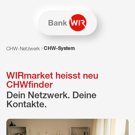
Zum Inhalt springen
Zur Sitemap navigieren
Zum Navigieren dieser Seite wird JavaScript benötigt. Alte
CHW-System
CHW-Netzwerk
WIRmarket heisst neu
CHWfinder
Dein Netzwerk. Deine
Kontakte.