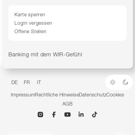
Karte sperren
Login vergessen
Offene Stellen
Banking mit dem WIR-Gefühl
DE
FR
IT
Heller M
Dun
Impressum
Rechtliche Hinweise
Datenschutz
Cookies
AGB
Instagram
Facebook
YouTube
Linkedin
TikTok