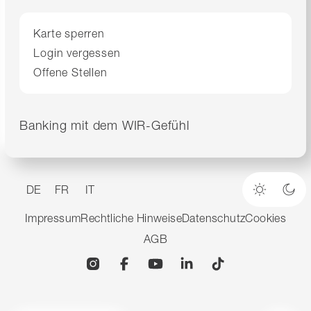
Karte sperren
Login vergessen
Offene Stellen
Banking mit dem WIR-Gefühl
DE
FR
IT
Heller M
Dun
Impressum
Rechtliche Hinweise
Datenschutz
Cookies
AGB
Instagram
Facebook
YouTube
Linkedin
TikTok