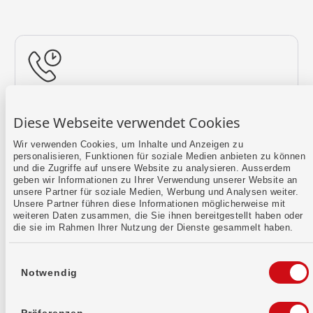
Rückruf vereinbaren
Diese Webseite verwendet Cookies
Lass uns einen Termin finden.
Wir verwenden Cookies, um Inhalte und Anzeigen zu
personalisieren, Funktionen für soziale Medien anbieten zu können
Mehr erfahren
und die Zugriffe auf unsere Website zu analysieren. Ausserdem
geben wir Informationen zu Ihrer Verwendung unserer Website an
unsere Partner für soziale Medien, Werbung und Analysen weiter.
Unsere Partner führen diese Informationen möglicherweise mit
weiteren Daten zusammen, die Sie ihnen bereitgestellt haben oder
die sie im Rahmen Ihrer Nutzung der Dienste gesammelt haben.
Einwilligungsauswahl
Notwendig
Kontaktformular
Sende uns dein Anliegen per E-Mail.
Präferenzen