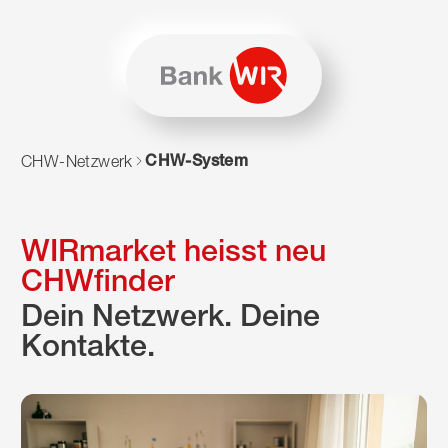
Zum Inhalt springen
Zur Sitemap navigieren
Zum Navigieren dieser Seite wird JavaScript benötigt. Alte
CHW-System
CHW-Netzwerk
WIRmarket heisst neu
CHWfinder
Dein Netzwerk. Deine
Kontakte.