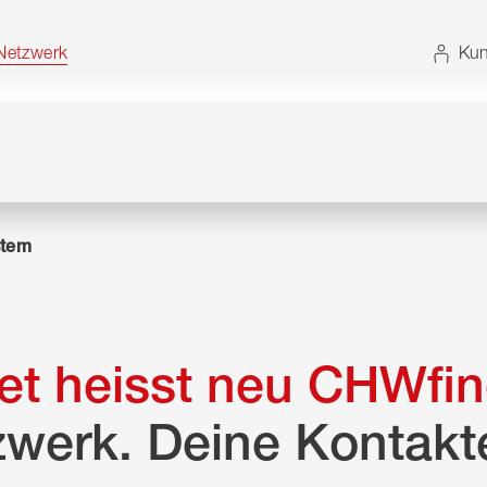
t. Alternativ können Sie die Sitemap ohne JavaScript
etzwerk
Kun
tem
t heisst neu CHWfin
zwerk. Deine Kontakt