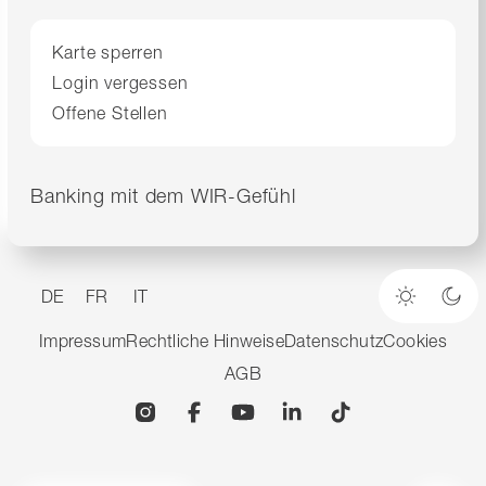
Karte sperren
Login vergessen
Offene Stellen
Banking mit dem WIR-Gefühl
DE
FR
IT
Heller M
Dun
Impressum
Rechtliche Hinweise
Datenschutz
Cookies
AGB
Instagram
Facebook
YouTube
Linkedin
TikTok