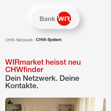
Zum Inhalt springen
Zur Sitemap navigieren
Zum Navigieren dieser Seite wird JavaScript benötigt. Alte
CHW-System
CHW-Netzwerk
WIRmarket heisst neu
CHWfinder
Dein Netzwerk. Deine
Kontakte.