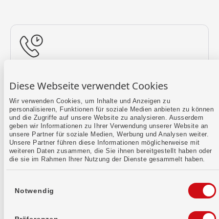
Rückruf vereinbaren
Diese Webseite verwendet Cookies
Lass uns einen Termin finden.
Wir verwenden Cookies, um Inhalte und Anzeigen zu
personalisieren, Funktionen für soziale Medien anbieten zu können
Mehr erfahren
und die Zugriffe auf unsere Website zu analysieren. Ausserdem
geben wir Informationen zu Ihrer Verwendung unserer Website an
unsere Partner für soziale Medien, Werbung und Analysen weiter.
Unsere Partner führen diese Informationen möglicherweise mit
weiteren Daten zusammen, die Sie ihnen bereitgestellt haben oder
die sie im Rahmen Ihrer Nutzung der Dienste gesammelt haben.
Einwilligungsauswahl
Notwendig
Kontaktformular
Sende uns dein Anliegen per E-Mail.
Präferenzen