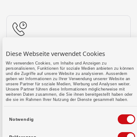
Rückruf vereinbaren
Diese Webseite verwendet Cookies
Lass uns einen Termin finden.
Wir verwenden Cookies, um Inhalte und Anzeigen zu
personalisieren, Funktionen für soziale Medien anbieten zu können
Mehr erfahren
und die Zugriffe auf unsere Website zu analysieren. Ausserdem
geben wir Informationen zu Ihrer Verwendung unserer Website an
unsere Partner für soziale Medien, Werbung und Analysen weiter.
Unsere Partner führen diese Informationen möglicherweise mit
weiteren Daten zusammen, die Sie ihnen bereitgestellt haben oder
die sie im Rahmen Ihrer Nutzung der Dienste gesammelt haben.
Einwilligungsauswahl
Notwendig
Kontaktformular
Sende uns dein Anliegen per E-Mail.
Präferenzen