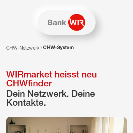
Zum Inhalt springen
Zur Sitemap navigieren
Zum Navigieren dieser Seite wird JavaScript benötigt. Alte
CHW-System
CHW-Netzwerk
WIRmarket heisst neu
CHWfinder
Dein Netzwerk. Deine
Kontakte.