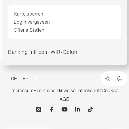
Karte sperren
Login vergessen
Offene Stellen
Banking mit dem WIR-Gefühl
DE
FR
IT
Heller M
Dun
Impressum
Rechtliche Hinweise
Datenschutz
Cookies
AGB
Instagram
Facebook
YouTube
Linkedin
TikTok