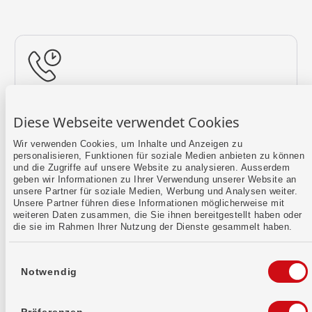
Rückruf vereinbaren
Diese Webseite verwendet Cookies
Lass uns einen Termin finden.
Wir verwenden Cookies, um Inhalte und Anzeigen zu
personalisieren, Funktionen für soziale Medien anbieten zu können
Mehr erfahren
und die Zugriffe auf unsere Website zu analysieren. Ausserdem
geben wir Informationen zu Ihrer Verwendung unserer Website an
unsere Partner für soziale Medien, Werbung und Analysen weiter.
Unsere Partner führen diese Informationen möglicherweise mit
weiteren Daten zusammen, die Sie ihnen bereitgestellt haben oder
die sie im Rahmen Ihrer Nutzung der Dienste gesammelt haben.
Einwilligungsauswahl
Notwendig
Kontaktformular
Sende uns dein Anliegen per E-Mail.
Präferenzen