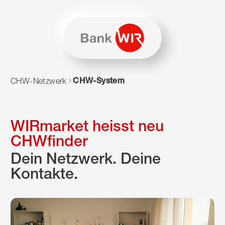
Zum Inhalt springen
Zur Sitemap navigieren
Zum Navigieren dieser Seite wird JavaScript benötigt. Alte
CHW-System
CHW-Netzwerk
WIRmarket heisst neu
CHWfinder
Dein Netzwerk. Deine
Kontakte.