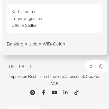
Karte sperren
Login vergessen
Offene Stellen
Banking mit dem WIR-Gefühl
DE
FR
IT
Heller M
Dun
Impressum
Rechtliche Hinweise
Datenschutz
Cookies
AGB
Instagram
Facebook
YouTube
Linkedin
TikTok