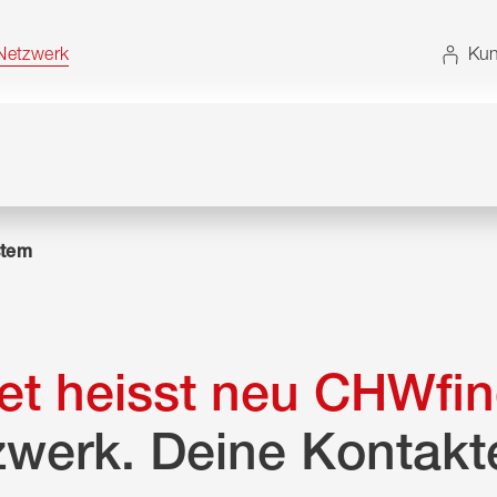
t. Alternativ können Sie die Sitemap ohne JavaScript
etzwerk
Kun
tem
t heisst neu CHWfin
zwerk. Deine Kontakt