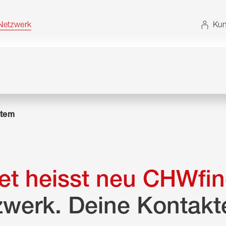
t. Alternativ können Sie die Sitemap ohne JavaScript
etzwerk
Kun
tem
t heisst neu CHWfin
zwerk. Deine Kontakt