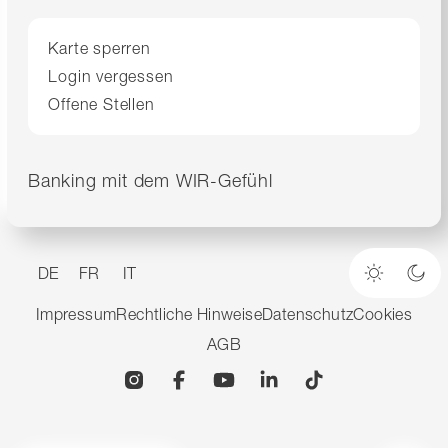
Karte sperren
Login vergessen
Offene Stellen
Banking mit dem WIR-Gefühl
DE
FR
IT
Heller M
Dun
Impressum
Rechtliche Hinweise
Datenschutz
Cookies
AGB
Instagram
Facebook
YouTube
Linkedin
TikTok