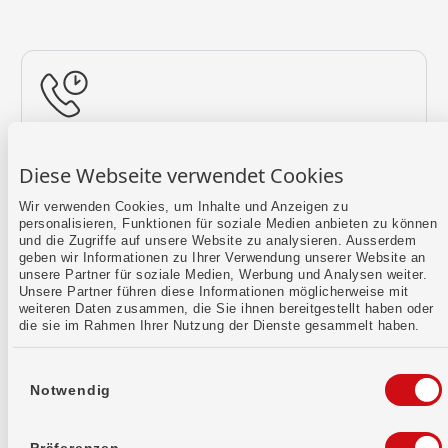
Rückruf vereinbaren
Diese Webseite verwendet Cookies
Lass uns einen Termin finden.
Wir verwenden Cookies, um Inhalte und Anzeigen zu
personalisieren, Funktionen für soziale Medien anbieten zu können
Mehr erfahren
und die Zugriffe auf unsere Website zu analysieren. Ausserdem
geben wir Informationen zu Ihrer Verwendung unserer Website an
unsere Partner für soziale Medien, Werbung und Analysen weiter.
Unsere Partner führen diese Informationen möglicherweise mit
weiteren Daten zusammen, die Sie ihnen bereitgestellt haben oder
die sie im Rahmen Ihrer Nutzung der Dienste gesammelt haben.
Einwilligungsauswahl
Notwendig
Kontaktformular
Sende uns dein Anliegen per E-Mail.
Präferenzen