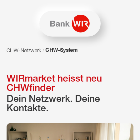
Zum Inhalt springen
Zur Sitemap navigieren
Zum Navigieren dieser Seite wird JavaScript benötigt. Alte
CHW-System
CHW-Netzwerk
WIRmarket heisst neu
CHWfinder
Dein Netzwerk. Deine
Kontakte.