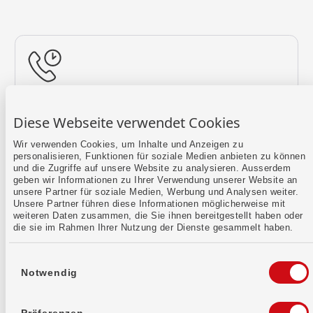
Rückruf vereinbaren
Diese Webseite verwendet Cookies
Lass uns einen Termin finden.
Wir verwenden Cookies, um Inhalte und Anzeigen zu
personalisieren, Funktionen für soziale Medien anbieten zu können
Mehr erfahren
und die Zugriffe auf unsere Website zu analysieren. Ausserdem
geben wir Informationen zu Ihrer Verwendung unserer Website an
unsere Partner für soziale Medien, Werbung und Analysen weiter.
Unsere Partner führen diese Informationen möglicherweise mit
weiteren Daten zusammen, die Sie ihnen bereitgestellt haben oder
die sie im Rahmen Ihrer Nutzung der Dienste gesammelt haben.
Einwilligungsauswahl
Notwendig
Kontaktformular
Sende uns dein Anliegen per E-Mail.
Präferenzen