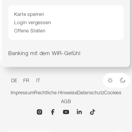
Karte sperren
Login vergessen
Offene Stellen
Banking mit dem WIR-Gefühl
DE
FR
IT
Heller M
Dun
Impressum
Rechtliche Hinweise
Datenschutz
Cookies
AGB
Instagram
Facebook
YouTube
Linkedin
TikTok