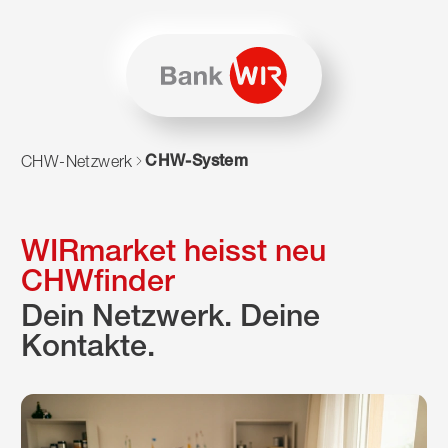
Zum Inhalt springen
Zur Sitemap navigieren
Zum Navigieren dieser Seite wird JavaScript benötigt. Alte
CHW-System
CHW-Netzwerk
WIRmarket heisst neu
CHWfinder
Dein Netzwerk. Deine
Kontakte.