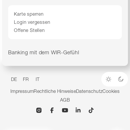
Karte sperren
Login vergessen
Offene Stellen
Banking mit dem WIR-Gefühl
DE
FR
IT
Heller M
Dun
Impressum
Rechtliche Hinweise
Datenschutz
Cookies
AGB
Instagram
Facebook
YouTube
Linkedin
TikTok