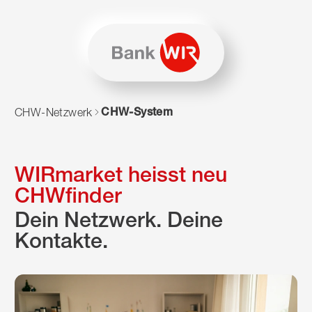
Zum Inhalt springen
Zur Sitemap navigieren
Zum Navigieren dieser Seite wird JavaScript benötigt. Alte
CHW-System
CHW-Netzwerk
WIRmarket heisst neu
CHWfinder
Dein Netzwerk. Deine
Kontakte.