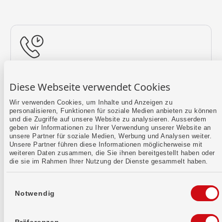
Rückruf vereinbaren
Diese Webseite verwendet Cookies
Lass uns einen Termin finden.
Wir verwenden Cookies, um Inhalte und Anzeigen zu
personalisieren, Funktionen für soziale Medien anbieten zu können
Mehr erfahren
und die Zugriffe auf unsere Website zu analysieren. Ausserdem
geben wir Informationen zu Ihrer Verwendung unserer Website an
unsere Partner für soziale Medien, Werbung und Analysen weiter.
Unsere Partner führen diese Informationen möglicherweise mit
weiteren Daten zusammen, die Sie ihnen bereitgestellt haben oder
die sie im Rahmen Ihrer Nutzung der Dienste gesammelt haben.
Einwilligungsauswahl
Notwendig
Kontaktformular
Sende uns dein Anliegen per E-Mail.
Präferenzen