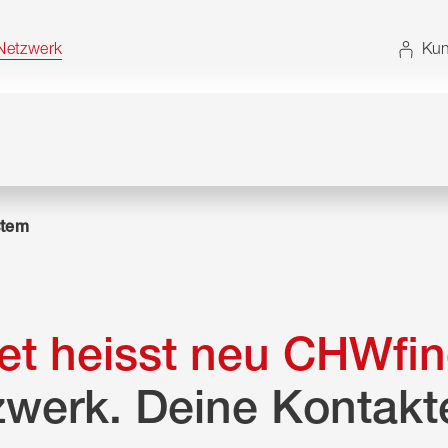
t. Alternativ können Sie die Sitemap ohne JavaScript
etzwerk
Kun
tem
t heisst neu CHWfin
zwerk. Deine Kontakt