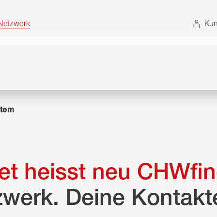
t. Alternativ können Sie die Sitemap ohne JavaScript
etzwerk
Kun
tem
t heisst neu CHWfin
zwerk. Deine Kontakt