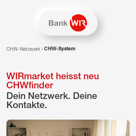
Zum Inhalt springen
Zur Sitemap navigieren
Zum Navigieren dieser Seite wird JavaScript benötigt. Alte
CHW-System
CHW-Netzwerk
WIRmarket heisst neu
CHWfinder
Dein Netzwerk. Deine
Kontakte.