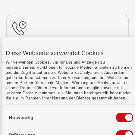
Rückruf vereinbaren
Diese Webseite verwendet Cookies
Lass uns einen Termin finden.
Wir verwenden Cookies, um Inhalte und Anzeigen zu
personalisieren, Funktionen für soziale Medien anbieten zu können
Mehr erfahren
und die Zugriffe auf unsere Website zu analysieren. Ausserdem
geben wir Informationen zu Ihrer Verwendung unserer Website an
unsere Partner für soziale Medien, Werbung und Analysen weiter.
Unsere Partner führen diese Informationen möglicherweise mit
weiteren Daten zusammen, die Sie ihnen bereitgestellt haben oder
die sie im Rahmen Ihrer Nutzung der Dienste gesammelt haben.
Einwilligungsauswahl
Notwendig
Kontaktformular
Sende uns dein Anliegen per E-Mail.
Präferenzen