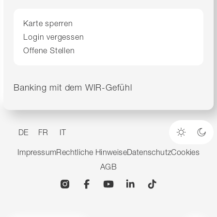
Karte sperren
Login vergessen
Offene Stellen
Banking mit dem WIR-Gefühl
DE
FR
IT
Heller M
Dun
Impressum
Rechtliche Hinweise
Datenschutz
Cookies
AGB
Instagram
Facebook
YouTube
Linkedin
TikTok