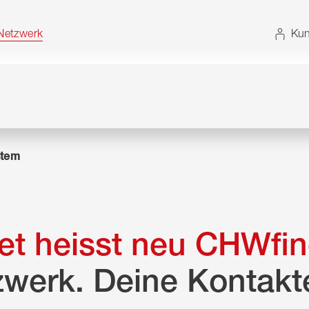
t. Alternativ können Sie die Sitemap ohne JavaScript
etzwerk
Kun
tem
t heisst neu CHWfin
zwerk. Deine Kontakt