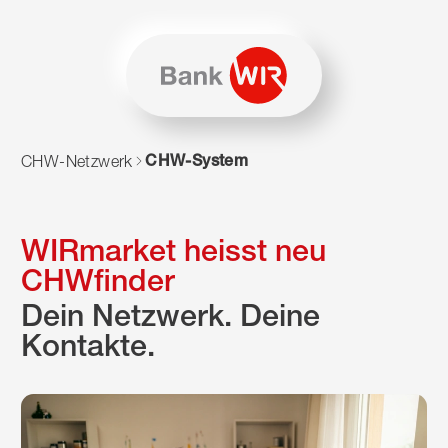
Zum Inhalt springen
Zur Sitemap navigieren
Zum Navigieren dieser Seite wird JavaScript benötigt. Alte
CHW-System
CHW-Netzwerk
WIRmarket heisst neu
CHWfinder
Dein Netzwerk. Deine
Kontakte.