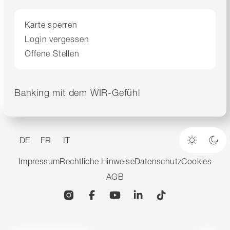
Karte sperren
Login vergessen
Offene Stellen
Banking mit dem WIR-Gefühl
DE
FR
IT
Heller M
Dun
Impressum
Rechtliche Hinweise
Datenschutz
Cookies
AGB
Instagram
Facebook
YouTube
Linkedin
TikTok