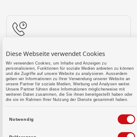
Rückruf vereinbaren
Diese Webseite verwendet Cookies
Lass uns einen Termin finden.
Wir verwenden Cookies, um Inhalte und Anzeigen zu
personalisieren, Funktionen für soziale Medien anbieten zu können
Mehr erfahren
und die Zugriffe auf unsere Website zu analysieren. Ausserdem
geben wir Informationen zu Ihrer Verwendung unserer Website an
unsere Partner für soziale Medien, Werbung und Analysen weiter.
Unsere Partner führen diese Informationen möglicherweise mit
weiteren Daten zusammen, die Sie ihnen bereitgestellt haben oder
die sie im Rahmen Ihrer Nutzung der Dienste gesammelt haben.
Einwilligungsauswahl
Notwendig
Kontaktformular
Sende uns dein Anliegen per E-Mail.
Präferenzen