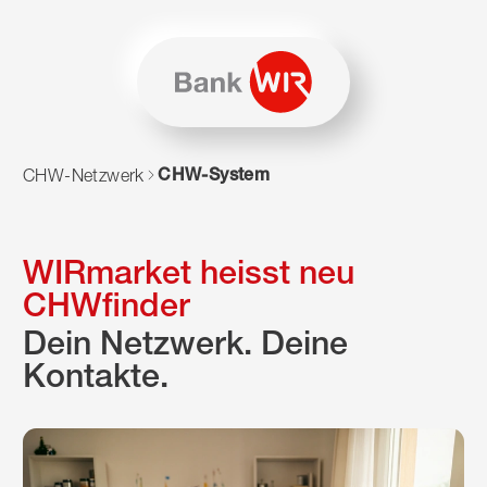
Zum Inhalt springen
Zur Sitemap navigieren
Zum Navigieren dieser Seite wird JavaScript benötigt. Alte
CHW-System
CHW-Netzwerk
WIRmarket heisst neu
CHWfinder
Dein Netzwerk. Deine
Kontakte.