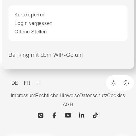
Karte sperren
Login vergessen
Offene Stellen
Banking mit dem WIR-Gefühl
DE
FR
IT
Heller M
Dun
Impressum
Rechtliche Hinweise
Datenschutz
Cookies
AGB
Instagram
Facebook
YouTube
Linkedin
TikTok