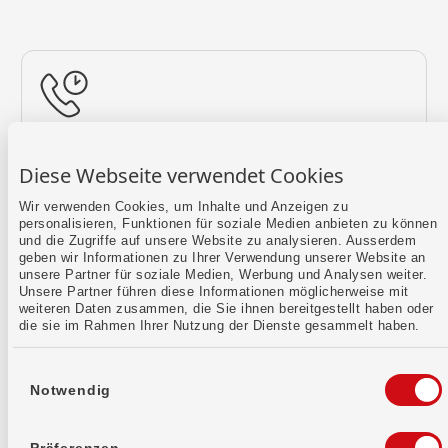
Rückruf vereinbaren
Diese Webseite verwendet Cookies
Lass uns einen Termin finden.
Wir verwenden Cookies, um Inhalte und Anzeigen zu
personalisieren, Funktionen für soziale Medien anbieten zu können
Mehr erfahren
und die Zugriffe auf unsere Website zu analysieren. Ausserdem
geben wir Informationen zu Ihrer Verwendung unserer Website an
unsere Partner für soziale Medien, Werbung und Analysen weiter.
Unsere Partner führen diese Informationen möglicherweise mit
weiteren Daten zusammen, die Sie ihnen bereitgestellt haben oder
die sie im Rahmen Ihrer Nutzung der Dienste gesammelt haben.
Einwilligungsauswahl
Notwendig
Kontaktformular
Sende uns dein Anliegen per E-Mail.
Präferenzen