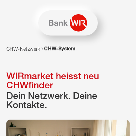
Zum Inhalt springen
Zur Sitemap navigieren
Zum Navigieren dieser Seite wird JavaScript benötigt. Alte
CHW-System
CHW-Netzwerk
WIRmarket heisst neu
CHWfinder
Dein Netzwerk. Deine
Kontakte.