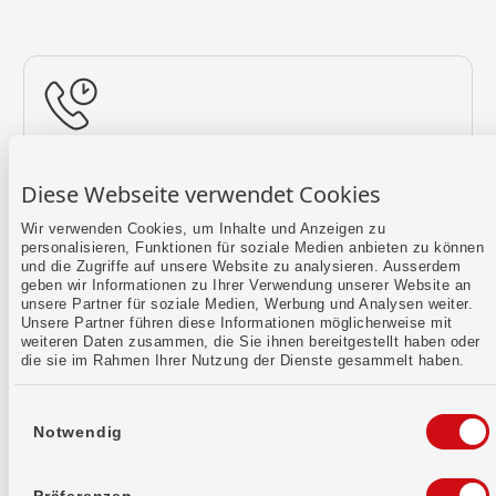
Rückruf vereinbaren
Diese Webseite verwendet Cookies
Lass uns einen Termin finden.
Wir verwenden Cookies, um Inhalte und Anzeigen zu
personalisieren, Funktionen für soziale Medien anbieten zu können
Mehr erfahren
und die Zugriffe auf unsere Website zu analysieren. Ausserdem
geben wir Informationen zu Ihrer Verwendung unserer Website an
unsere Partner für soziale Medien, Werbung und Analysen weiter.
Unsere Partner führen diese Informationen möglicherweise mit
weiteren Daten zusammen, die Sie ihnen bereitgestellt haben oder
die sie im Rahmen Ihrer Nutzung der Dienste gesammelt haben.
Einwilligungsauswahl
Notwendig
Kontaktformular
Sende uns dein Anliegen per E-Mail.
Präferenzen