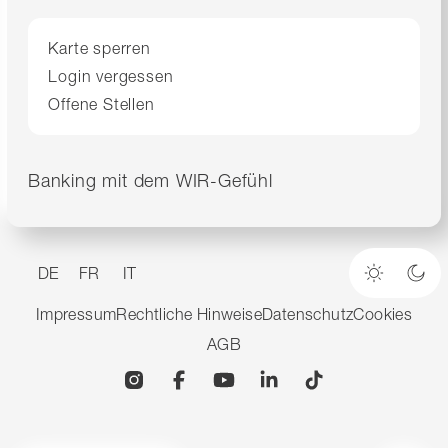
Karte sperren
Login vergessen
Offene Stellen
Banking mit dem WIR-Gefühl
DE
FR
IT
Heller M
Dun
Impressum
Rechtliche Hinweise
Datenschutz
Cookies
AGB
Instagram
Facebook
YouTube
Linkedin
TikTok