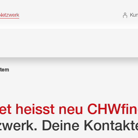
t. Alternativ können Sie die Sitemap ohne JavaScript
etzwerk
Kun
tem
t heisst neu CHWfin
zwerk. Deine Kontakt