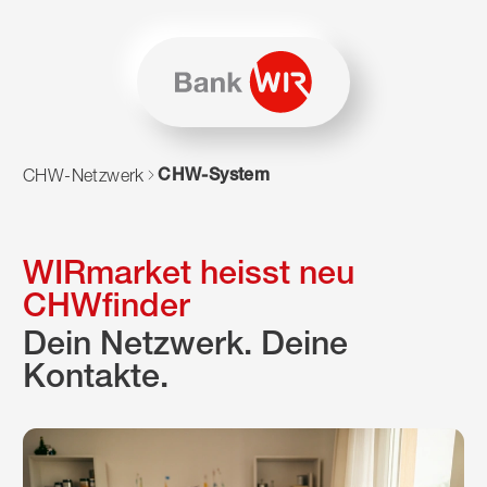
Zum Inhalt springen
Zur Sitemap navigieren
Zum Navigieren dieser Seite wird JavaScript benötigt. Alte
CHW-System
CHW-Netzwerk
WIRmarket heisst neu
CHWfinder
Dein Netzwerk. Deine
Kontakte.