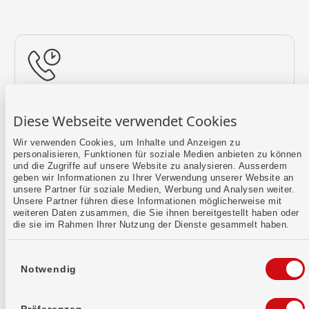
Rückruf vereinbaren
Diese Webseite verwendet Cookies
Lass uns einen Termin finden.
Wir verwenden Cookies, um Inhalte und Anzeigen zu
personalisieren, Funktionen für soziale Medien anbieten zu können
Mehr erfahren
und die Zugriffe auf unsere Website zu analysieren. Ausserdem
geben wir Informationen zu Ihrer Verwendung unserer Website an
unsere Partner für soziale Medien, Werbung und Analysen weiter.
Unsere Partner führen diese Informationen möglicherweise mit
weiteren Daten zusammen, die Sie ihnen bereitgestellt haben oder
die sie im Rahmen Ihrer Nutzung der Dienste gesammelt haben.
Einwilligungsauswahl
Notwendig
Kontaktformular
Sende uns dein Anliegen per E-Mail.
Präferenzen