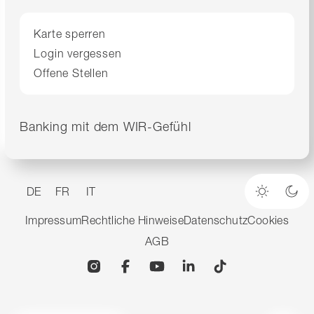
Karte sperren
Login vergessen
Offene Stellen
Banking mit dem WIR-Gefühl
DE
FR
IT
Heller M
Dun
Impressum
Rechtliche Hinweise
Datenschutz
Cookies
AGB
Instagram
Facebook
YouTube
Linkedin
TikTok