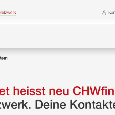
t. Alternativ können Sie die Sitemap ohne JavaScript
etzwerk
Kun
tem
t heisst neu CHWfin
zwerk. Deine Kontakt