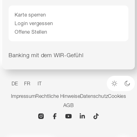
Karte sperren
Login vergessen
Offene Stellen
Banking mit dem WIR-Gefühl
DE
FR
IT
Heller M
Dun
Impressum
Rechtliche Hinweise
Datenschutz
Cookies
AGB
Instagram
Facebook
YouTube
Linkedin
TikTok