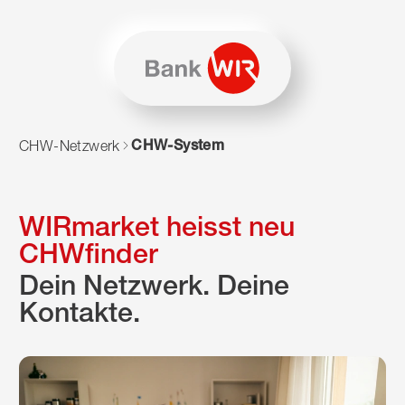
Zum Inhalt springen
Zur Sitemap navigieren
Zum Navigieren dieser Seite wird JavaScript benötigt. Alte
CHW-System
CHW-Netzwerk
WIRmarket heisst neu
CHWfinder
Dein Netzwerk. Deine
Kontakte.