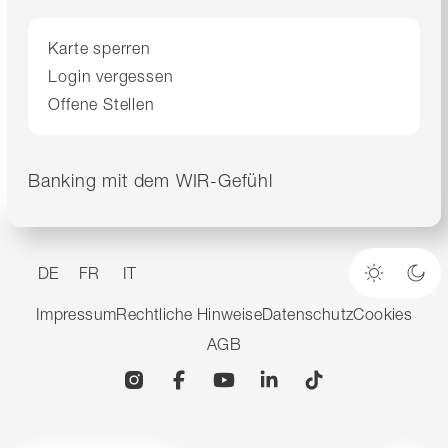
Karte sperren
Login vergessen
Offene Stellen
Banking mit dem WIR-Gefühl
DE
FR
IT
Heller M
Dun
Impressum
Rechtliche Hinweise
Datenschutz
Cookies
AGB
Instagram
Facebook
YouTube
Linkedin
TikTok