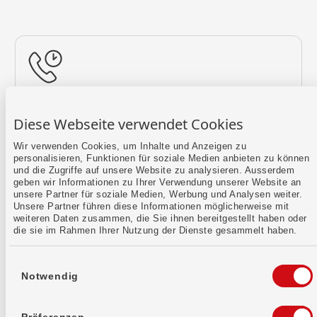
Rückruf vereinbaren
Diese Webseite verwendet Cookies
Lass uns einen Termin finden.
Wir verwenden Cookies, um Inhalte und Anzeigen zu
personalisieren, Funktionen für soziale Medien anbieten zu können
Mehr erfahren
und die Zugriffe auf unsere Website zu analysieren. Ausserdem
geben wir Informationen zu Ihrer Verwendung unserer Website an
unsere Partner für soziale Medien, Werbung und Analysen weiter.
Unsere Partner führen diese Informationen möglicherweise mit
weiteren Daten zusammen, die Sie ihnen bereitgestellt haben oder
die sie im Rahmen Ihrer Nutzung der Dienste gesammelt haben.
Einwilligungsauswahl
Notwendig
Kontaktformular
Sende uns dein Anliegen per E-Mail.
Präferenzen