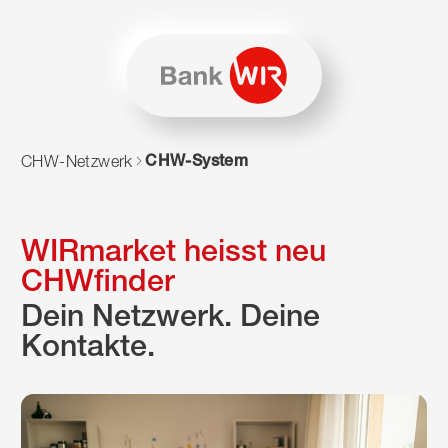
Zum Inhalt springen
Zur Sitemap navigieren
Zum Navigieren dieser Seite wird JavaScript benötigt. Alte
CHW-System
CHW-Netzwerk
WIRmarket heisst neu
CHWfinder
Dein Netzwerk. Deine
Kontakte.