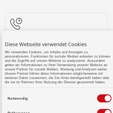
Rückruf vereinbaren
Diese Webseite verwendet Cookies
Lass uns einen Termin finden.
Wir verwenden Cookies, um Inhalte und Anzeigen zu
personalisieren, Funktionen für soziale Medien anbieten zu können
Mehr erfahren
und die Zugriffe auf unsere Website zu analysieren. Ausserdem
geben wir Informationen zu Ihrer Verwendung unserer Website an
unsere Partner für soziale Medien, Werbung und Analysen weiter.
Unsere Partner führen diese Informationen möglicherweise mit
weiteren Daten zusammen, die Sie ihnen bereitgestellt haben oder
die sie im Rahmen Ihrer Nutzung der Dienste gesammelt haben.
Einwilligungsauswahl
Notwendig
Kontaktformular
Sende uns dein Anliegen per E-Mail.
Präferenzen