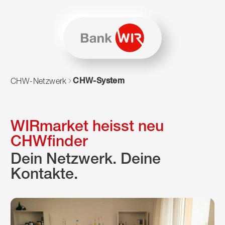
Zum Inhalt springen
Zur Sitemap navigieren
Zum Navigieren dieser Seite wird JavaScript benötigt. Alte
CHW-System
CHW-Netzwerk
WIRmarket heisst neu
CHWfinder
Dein Netzwerk. Deine
Kontakte.