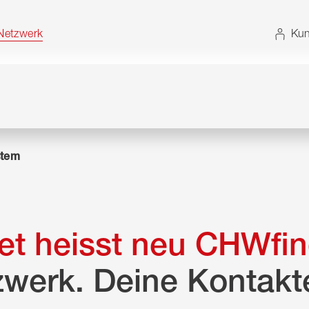
t. Alternativ können Sie die Sitemap ohne JavaScript
etzwerk
Kun
tem
t heisst neu CHWfin
zwerk. Deine Kontakt