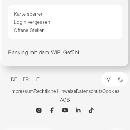
Karte sperren
Login vergessen
Offene Stellen
Banking mit dem WIR-Gefühl
DE
FR
IT
Heller M
Dun
Impressum
Rechtliche Hinweise
Datenschutz
Cookies
AGB
Instagram
Facebook
YouTube
Linkedin
TikTok