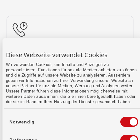
Rückruf vereinbaren
Diese Webseite verwendet Cookies
Lass uns einen Termin finden.
Wir verwenden Cookies, um Inhalte und Anzeigen zu
personalisieren, Funktionen für soziale Medien anbieten zu können
Mehr erfahren
und die Zugriffe auf unsere Website zu analysieren. Ausserdem
geben wir Informationen zu Ihrer Verwendung unserer Website an
unsere Partner für soziale Medien, Werbung und Analysen weiter.
Unsere Partner führen diese Informationen möglicherweise mit
weiteren Daten zusammen, die Sie ihnen bereitgestellt haben oder
die sie im Rahmen Ihrer Nutzung der Dienste gesammelt haben.
Einwilligungsauswahl
Notwendig
Kontaktformular
Sende uns dein Anliegen per E-Mail.
Präferenzen