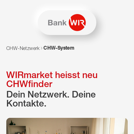
Zum Inhalt springen
Zur Sitemap navigieren
Zum Navigieren dieser Seite wird JavaScript benötigt. Alte
CHW-System
CHW-Netzwerk
WIRmarket heisst neu
CHWfinder
Dein Netzwerk. Deine
Kontakte.