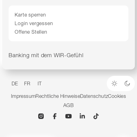
Karte sperren
Login vergessen
Offene Stellen
Banking mit dem WIR-Gefühl
DE
FR
IT
Heller M
Dun
Impressum
Rechtliche Hinweise
Datenschutz
Cookies
AGB
Instagram
Facebook
YouTube
Linkedin
TikTok