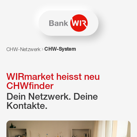
Zum Inhalt springen
Zur Sitemap navigieren
Zum Navigieren dieser Seite wird JavaScript benötigt. Alte
CHW-System
CHW-Netzwerk
WIRmarket heisst neu
CHWfinder
Dein Netzwerk. Deine
Kontakte.