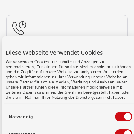
Rückruf vereinbaren
Diese Webseite verwendet Cookies
Lass uns einen Termin finden.
Wir verwenden Cookies, um Inhalte und Anzeigen zu
personalisieren, Funktionen für soziale Medien anbieten zu können
Mehr erfahren
und die Zugriffe auf unsere Website zu analysieren. Ausserdem
geben wir Informationen zu Ihrer Verwendung unserer Website an
unsere Partner für soziale Medien, Werbung und Analysen weiter.
Unsere Partner führen diese Informationen möglicherweise mit
weiteren Daten zusammen, die Sie ihnen bereitgestellt haben oder
die sie im Rahmen Ihrer Nutzung der Dienste gesammelt haben.
Einwilligungsauswahl
Notwendig
Kontaktformular
Sende uns dein Anliegen per E-Mail.
Präferenzen