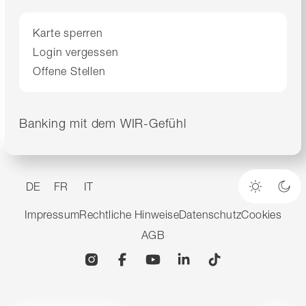
Karte sperren
Login vergessen
Offene Stellen
Banking mit dem WIR-Gefühl
DE
FR
IT
Heller M
Dun
Impressum
Rechtliche Hinweise
Datenschutz
Cookies
AGB
Instagram
Facebook
YouTube
Linkedin
TikTok