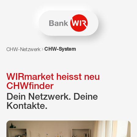
Zum Inhalt springen
Zur Sitemap navigieren
Zum Navigieren dieser Seite wird JavaScript benötigt. Alte
CHW-System
CHW-Netzwerk
WIRmarket heisst neu
CHWfinder
Dein Netzwerk. Deine
Kontakte.