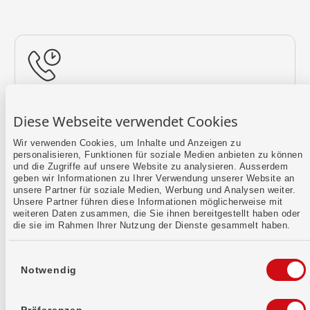
Rückruf vereinbaren
Diese Webseite verwendet Cookies
Lass uns einen Termin finden.
Wir verwenden Cookies, um Inhalte und Anzeigen zu
personalisieren, Funktionen für soziale Medien anbieten zu können
Mehr erfahren
und die Zugriffe auf unsere Website zu analysieren. Ausserdem
geben wir Informationen zu Ihrer Verwendung unserer Website an
unsere Partner für soziale Medien, Werbung und Analysen weiter.
Unsere Partner führen diese Informationen möglicherweise mit
weiteren Daten zusammen, die Sie ihnen bereitgestellt haben oder
die sie im Rahmen Ihrer Nutzung der Dienste gesammelt haben.
Einwilligungsauswahl
Notwendig
Kontaktformular
Sende uns dein Anliegen per E-Mail.
Präferenzen