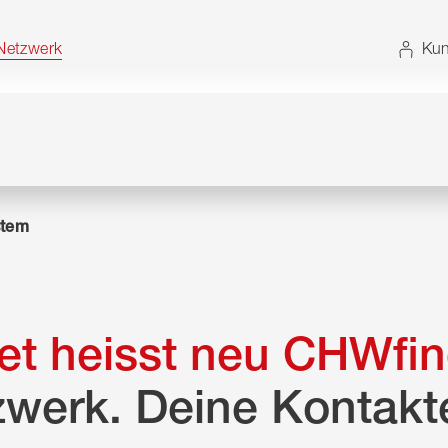
t. Alternativ können Sie die Sitemap ohne JavaScript
etzwerk
Kun
tem
t heisst neu CHWfin
zwerk. Deine Kontakt