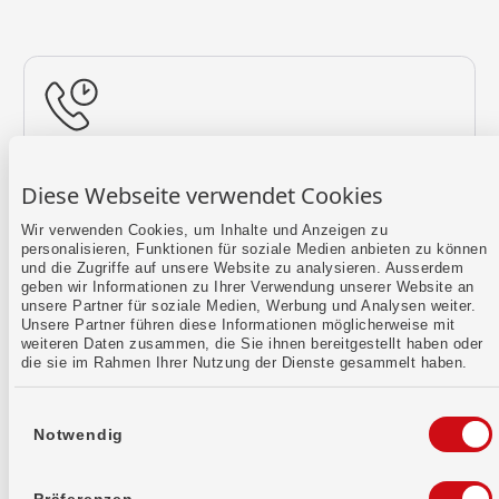
Rückruf vereinbaren
Diese Webseite verwendet Cookies
Lass uns einen Termin finden.
Wir verwenden Cookies, um Inhalte und Anzeigen zu
personalisieren, Funktionen für soziale Medien anbieten zu können
Mehr erfahren
und die Zugriffe auf unsere Website zu analysieren. Ausserdem
geben wir Informationen zu Ihrer Verwendung unserer Website an
unsere Partner für soziale Medien, Werbung und Analysen weiter.
Unsere Partner führen diese Informationen möglicherweise mit
weiteren Daten zusammen, die Sie ihnen bereitgestellt haben oder
die sie im Rahmen Ihrer Nutzung der Dienste gesammelt haben.
Einwilligungsauswahl
Notwendig
Kontaktformular
Sende uns dein Anliegen per E-Mail.
Präferenzen