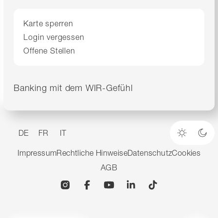
Karte sperren
Login vergessen
Offene Stellen
Banking mit dem WIR-Gefühl
DE
FR
IT
Heller M
Dun
Impressum
Rechtliche Hinweise
Datenschutz
Cookies
AGB
Instagram
Facebook
YouTube
Linkedin
TikTok