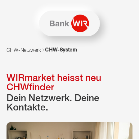
Zum Inhalt springen
Zur Sitemap navigieren
Zum Navigieren dieser Seite wird JavaScript benötigt. Alte
CHW-System
CHW-Netzwerk
WIRmarket heisst neu
CHWfinder
Dein Netzwerk. Deine
Kontakte.