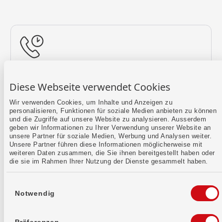
Rückruf vereinbaren
Diese Webseite verwendet Cookies
Lass uns einen Termin finden.
Wir verwenden Cookies, um Inhalte und Anzeigen zu
personalisieren, Funktionen für soziale Medien anbieten zu können
Mehr erfahren
und die Zugriffe auf unsere Website zu analysieren. Ausserdem
geben wir Informationen zu Ihrer Verwendung unserer Website an
unsere Partner für soziale Medien, Werbung und Analysen weiter.
Unsere Partner führen diese Informationen möglicherweise mit
weiteren Daten zusammen, die Sie ihnen bereitgestellt haben oder
die sie im Rahmen Ihrer Nutzung der Dienste gesammelt haben.
Einwilligungsauswahl
Notwendig
Kontaktformular
Sende uns dein Anliegen per E-Mail.
Präferenzen