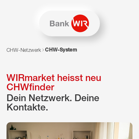
Zum Inhalt springen
Zur Sitemap navigieren
Zum Navigieren dieser Seite wird JavaScript benötigt. Alte
CHW-System
CHW-Netzwerk
WIRmarket heisst neu
CHWfinder
Dein Netzwerk. Deine
Kontakte.