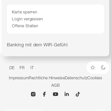
Karte sperren
Login vergessen
Offene Stellen
Banking mit dem WIR-Gefühl
DE
FR
IT
Heller M
Dun
Impressum
Rechtliche Hinweise
Datenschutz
Cookies
AGB
Instagram
Facebook
YouTube
Linkedin
TikTok