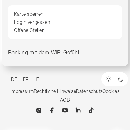
Karte sperren
Login vergessen
Offene Stellen
Banking mit dem WIR-Gefühl
DE
FR
IT
Heller M
Dun
Impressum
Rechtliche Hinweise
Datenschutz
Cookies
AGB
Instagram
Facebook
YouTube
Linkedin
TikTok