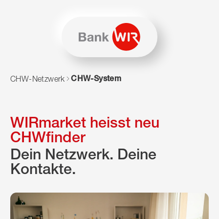
Zum Inhalt springen
Zur Sitemap navigieren
Zum Navigieren dieser Seite wird JavaScript benötigt. Alte
CHW-System
CHW-Netzwerk
WIRmarket heisst neu
CHWfinder
Dein Netzwerk. Deine
Kontakte.