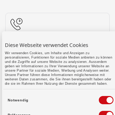
Rückruf vereinbaren
Diese Webseite verwendet Cookies
Lass uns einen Termin finden.
Wir verwenden Cookies, um Inhalte und Anzeigen zu
personalisieren, Funktionen für soziale Medien anbieten zu können
Mehr erfahren
und die Zugriffe auf unsere Website zu analysieren. Ausserdem
geben wir Informationen zu Ihrer Verwendung unserer Website an
unsere Partner für soziale Medien, Werbung und Analysen weiter.
Unsere Partner führen diese Informationen möglicherweise mit
weiteren Daten zusammen, die Sie ihnen bereitgestellt haben oder
die sie im Rahmen Ihrer Nutzung der Dienste gesammelt haben.
Einwilligungsauswahl
Notwendig
Kontaktformular
Sende uns dein Anliegen per E-Mail.
Präferenzen