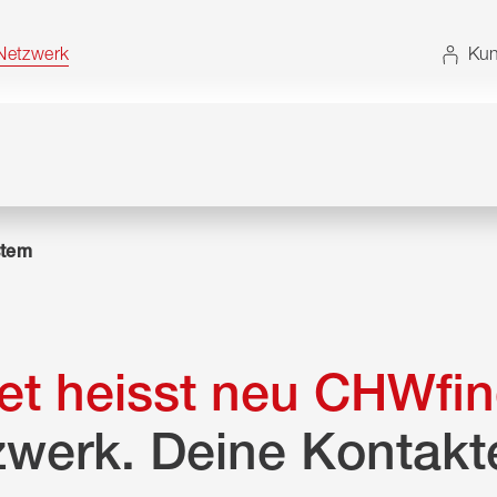
t. Alternativ können Sie die Sitemap ohne JavaScript
etzwerk
Kun
tem
t heisst neu CHWfin
zwerk. Deine Kontakt