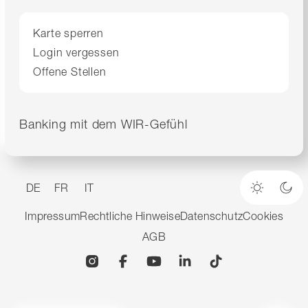
Karte sperren
Login vergessen
Offene Stellen
Banking mit dem WIR-Gefühl
DE
FR
IT
Heller M
Dun
Impressum
Rechtliche Hinweise
Datenschutz
Cookies
AGB
Instagram
Facebook
YouTube
Linkedin
TikTok