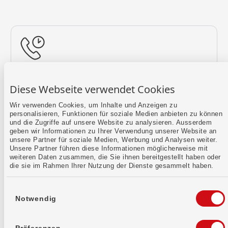
Rückruf vereinbaren
Diese Webseite verwendet Cookies
Lass uns einen Termin finden.
Wir verwenden Cookies, um Inhalte und Anzeigen zu
personalisieren, Funktionen für soziale Medien anbieten zu können
Mehr erfahren
und die Zugriffe auf unsere Website zu analysieren. Ausserdem
geben wir Informationen zu Ihrer Verwendung unserer Website an
unsere Partner für soziale Medien, Werbung und Analysen weiter.
Unsere Partner führen diese Informationen möglicherweise mit
weiteren Daten zusammen, die Sie ihnen bereitgestellt haben oder
die sie im Rahmen Ihrer Nutzung der Dienste gesammelt haben.
Einwilligungsauswahl
Notwendig
Kontaktformular
Sende uns dein Anliegen per E-Mail.
Präferenzen