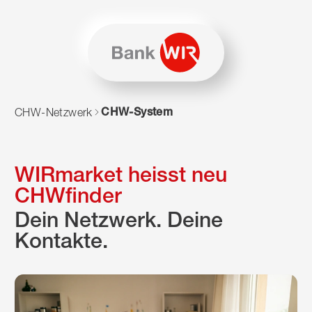
Zum Inhalt springen
Zur Sitemap navigieren
Zum Navigieren dieser Seite wird JavaScript benötigt. Alte
CHW-System
CHW-Netzwerk
WIRmarket heisst neu
CHWfinder
Dein Netzwerk. Deine
Kontakte.