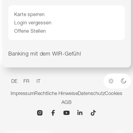
Karte sperren
Login vergessen
Offene Stellen
Banking mit dem WIR-Gefühl
DE
FR
IT
Heller M
Dun
Impressum
Rechtliche Hinweise
Datenschutz
Cookies
AGB
Instagram
Facebook
YouTube
Linkedin
TikTok