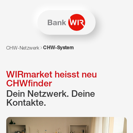
Zum Inhalt springen
Zur Sitemap navigieren
Zum Navigieren dieser Seite wird JavaScript benötigt. Alte
CHW-System
CHW-Netzwerk
WIRmarket heisst neu
CHWfinder
Dein Netzwerk. Deine
Kontakte.