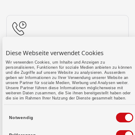
Rückruf vereinbaren
Diese Webseite verwendet Cookies
Lass uns einen Termin finden.
Wir verwenden Cookies, um Inhalte und Anzeigen zu
personalisieren, Funktionen für soziale Medien anbieten zu können
Mehr erfahren
und die Zugriffe auf unsere Website zu analysieren. Ausserdem
geben wir Informationen zu Ihrer Verwendung unserer Website an
unsere Partner für soziale Medien, Werbung und Analysen weiter.
Unsere Partner führen diese Informationen möglicherweise mit
weiteren Daten zusammen, die Sie ihnen bereitgestellt haben oder
die sie im Rahmen Ihrer Nutzung der Dienste gesammelt haben.
Einwilligungsauswahl
Notwendig
Kontaktformular
Sende uns dein Anliegen per E-Mail.
Präferenzen