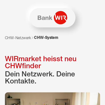
Zum Inhalt springen
Zur Sitemap navigieren
Zum Navigieren dieser Seite wird JavaScript benötigt. Alte
CHW-System
CHW-Netzwerk
WIRmarket heisst neu
CHWfinder
Dein Netzwerk. Deine
Kontakte.