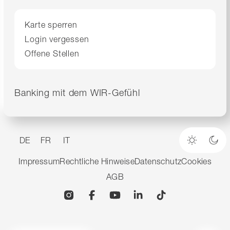
Karte sperren
Login vergessen
Offene Stellen
Banking mit dem WIR-Gefühl
DE
FR
IT
Heller M
Dun
Impressum
Rechtliche Hinweise
Datenschutz
Cookies
AGB
Instagram
Facebook
YouTube
Linkedin
TikTok