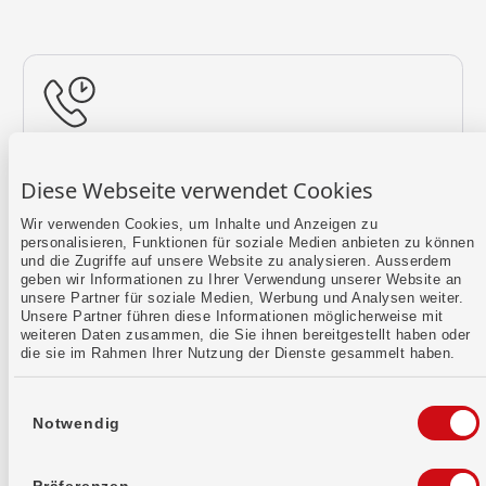
Rückruf vereinbaren
Diese Webseite verwendet Cookies
Lass uns einen Termin finden.
Wir verwenden Cookies, um Inhalte und Anzeigen zu
personalisieren, Funktionen für soziale Medien anbieten zu können
Mehr erfahren
und die Zugriffe auf unsere Website zu analysieren. Ausserdem
geben wir Informationen zu Ihrer Verwendung unserer Website an
unsere Partner für soziale Medien, Werbung und Analysen weiter.
Unsere Partner führen diese Informationen möglicherweise mit
weiteren Daten zusammen, die Sie ihnen bereitgestellt haben oder
die sie im Rahmen Ihrer Nutzung der Dienste gesammelt haben.
Einwilligungsauswahl
Notwendig
Kontaktformular
Sende uns dein Anliegen per E-Mail.
Präferenzen