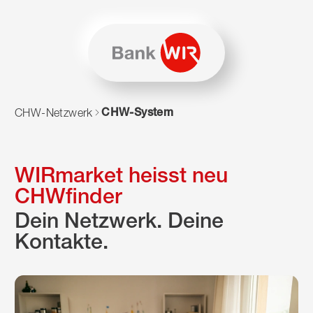
Zum Inhalt springen
Zur Sitemap navigieren
Zum Navigieren dieser Seite wird JavaScript benötigt. Alte
CHW-System
CHW-Netzwerk
WIRmarket heisst neu
CHWfinder
Dein Netzwerk. Deine
Kontakte.