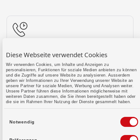
Rückruf vereinbaren
Diese Webseite verwendet Cookies
Lass uns einen Termin finden.
Wir verwenden Cookies, um Inhalte und Anzeigen zu
personalisieren, Funktionen für soziale Medien anbieten zu können
Mehr erfahren
und die Zugriffe auf unsere Website zu analysieren. Ausserdem
geben wir Informationen zu Ihrer Verwendung unserer Website an
unsere Partner für soziale Medien, Werbung und Analysen weiter.
Unsere Partner führen diese Informationen möglicherweise mit
weiteren Daten zusammen, die Sie ihnen bereitgestellt haben oder
die sie im Rahmen Ihrer Nutzung der Dienste gesammelt haben.
Einwilligungsauswahl
Notwendig
Kontaktformular
Sende uns dein Anliegen per E-Mail.
Präferenzen