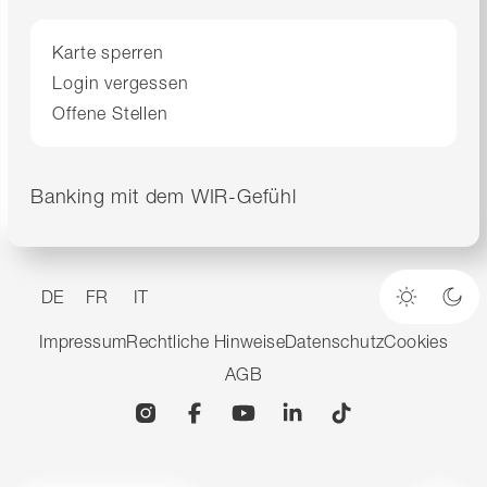
Karte sperren
Login vergessen
Offene Stellen
Banking mit dem WIR-Gefühl
DE
FR
IT
Heller M
Dun
Impressum
Rechtliche Hinweise
Datenschutz
Cookies
AGB
Instagram
Facebook
YouTube
Linkedin
TikTok