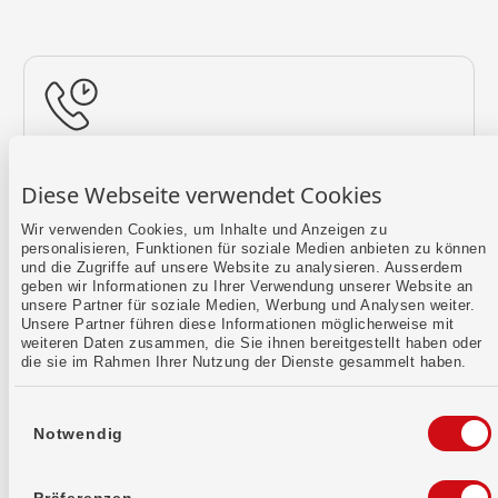
Rückruf vereinbaren
Diese Webseite verwendet Cookies
Lass uns einen Termin finden.
Wir verwenden Cookies, um Inhalte und Anzeigen zu
personalisieren, Funktionen für soziale Medien anbieten zu können
Mehr erfahren
und die Zugriffe auf unsere Website zu analysieren. Ausserdem
geben wir Informationen zu Ihrer Verwendung unserer Website an
unsere Partner für soziale Medien, Werbung und Analysen weiter.
Unsere Partner führen diese Informationen möglicherweise mit
weiteren Daten zusammen, die Sie ihnen bereitgestellt haben oder
die sie im Rahmen Ihrer Nutzung der Dienste gesammelt haben.
Einwilligungsauswahl
Notwendig
Kontaktformular
Sende uns dein Anliegen per E-Mail.
Präferenzen