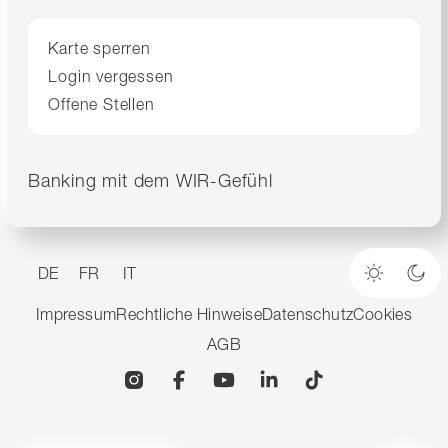
Karte sperren
Login vergessen
Offene Stellen
Banking mit dem WIR-Gefühl
DE
FR
IT
Heller M
Dun
Impressum
Rechtliche Hinweise
Datenschutz
Cookies
AGB
Instagram
Facebook
YouTube
Linkedin
TikTok