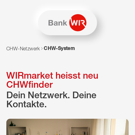
Zum Inhalt springen
Zur Sitemap navigieren
Zum Navigieren dieser Seite wird JavaScript benötigt. Alte
CHW-System
CHW-Netzwerk
WIRmarket heisst neu
CHWfinder
Dein Netzwerk. Deine
Kontakte.