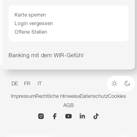
Karte sperren
Login vergessen
Offene Stellen
Banking mit dem WIR-Gefühl
DE
FR
IT
Heller M
Dun
Impressum
Rechtliche Hinweise
Datenschutz
Cookies
AGB
Instagram
Facebook
YouTube
Linkedin
TikTok