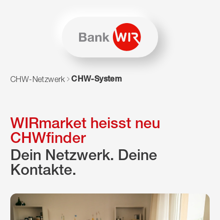
Zum Inhalt springen
Zur Sitemap navigieren
Zum Navigieren dieser Seite wird JavaScript benötigt. Alte
CHW-System
CHW-Netzwerk
WIRmarket heisst neu
CHWfinder
Dein Netzwerk. Deine
Kontakte.