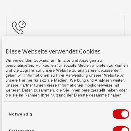
Rückruf vereinbaren
Diese Webseite verwendet Cookies
Lass uns einen Termin finden.
Wir verwenden Cookies, um Inhalte und Anzeigen zu
personalisieren, Funktionen für soziale Medien anbieten zu können
Mehr erfahren
und die Zugriffe auf unsere Website zu analysieren. Ausserdem
geben wir Informationen zu Ihrer Verwendung unserer Website an
unsere Partner für soziale Medien, Werbung und Analysen weiter.
Unsere Partner führen diese Informationen möglicherweise mit
weiteren Daten zusammen, die Sie ihnen bereitgestellt haben oder
die sie im Rahmen Ihrer Nutzung der Dienste gesammelt haben.
Einwilligungsauswahl
Notwendig
Kontaktformular
Sende uns dein Anliegen per E-Mail.
Präferenzen