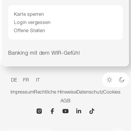
Karte sperren
Login vergessen
Offene Stellen
Banking mit dem WIR-Gefühl
DE
FR
IT
Heller M
Dun
Impressum
Rechtliche Hinweise
Datenschutz
Cookies
AGB
Instagram
Facebook
YouTube
Linkedin
TikTok