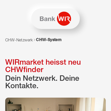
Zum Inhalt springen
Zur Sitemap navigieren
Zum Navigieren dieser Seite wird JavaScript benötigt. Alte
CHW-System
CHW-Netzwerk
WIRmarket heisst neu
CHWfinder
Dein Netzwerk. Deine
Kontakte.