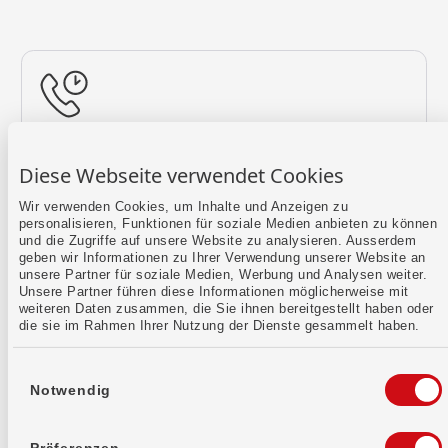
Rückruf vereinbaren
Diese Webseite verwendet Cookies
Lass uns einen Termin finden.
Wir verwenden Cookies, um Inhalte und Anzeigen zu
personalisieren, Funktionen für soziale Medien anbieten zu können
Mehr erfahren
und die Zugriffe auf unsere Website zu analysieren. Ausserdem
geben wir Informationen zu Ihrer Verwendung unserer Website an
unsere Partner für soziale Medien, Werbung und Analysen weiter.
Unsere Partner führen diese Informationen möglicherweise mit
weiteren Daten zusammen, die Sie ihnen bereitgestellt haben oder
die sie im Rahmen Ihrer Nutzung der Dienste gesammelt haben.
Einwilligungsauswahl
Notwendig
Kontaktformular
Sende uns dein Anliegen per E-Mail.
Präferenzen