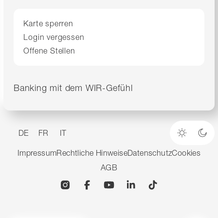
Karte sperren
Login vergessen
Offene Stellen
Banking mit dem WIR-Gefühl
DE
FR
IT
Heller M
Dun
Impressum
Rechtliche Hinweise
Datenschutz
Cookies
AGB
Instagram
Facebook
YouTube
Linkedin
TikTok