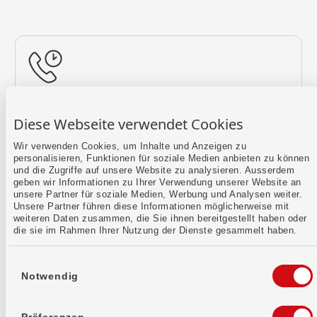
Rückruf vereinbaren
Diese Webseite verwendet Cookies
Lass uns einen Termin finden.
Wir verwenden Cookies, um Inhalte und Anzeigen zu
personalisieren, Funktionen für soziale Medien anbieten zu können
Mehr erfahren
und die Zugriffe auf unsere Website zu analysieren. Ausserdem
geben wir Informationen zu Ihrer Verwendung unserer Website an
unsere Partner für soziale Medien, Werbung und Analysen weiter.
Unsere Partner führen diese Informationen möglicherweise mit
weiteren Daten zusammen, die Sie ihnen bereitgestellt haben oder
die sie im Rahmen Ihrer Nutzung der Dienste gesammelt haben.
Einwilligungsauswahl
Notwendig
Kontaktformular
Sende uns dein Anliegen per E-Mail.
Präferenzen