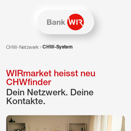
Zum Inhalt springen
Zur Sitemap navigieren
Zum Navigieren dieser Seite wird JavaScript benötigt. Alte
CHW-System
CHW-Netzwerk
WIRmarket heisst neu
CHWfinder
Dein Netzwerk. Deine
Kontakte.