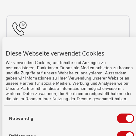
Rückruf vereinbaren
Diese Webseite verwendet Cookies
Lass uns einen Termin finden.
Wir verwenden Cookies, um Inhalte und Anzeigen zu
personalisieren, Funktionen für soziale Medien anbieten zu können
Mehr erfahren
und die Zugriffe auf unsere Website zu analysieren. Ausserdem
geben wir Informationen zu Ihrer Verwendung unserer Website an
unsere Partner für soziale Medien, Werbung und Analysen weiter.
Unsere Partner führen diese Informationen möglicherweise mit
weiteren Daten zusammen, die Sie ihnen bereitgestellt haben oder
die sie im Rahmen Ihrer Nutzung der Dienste gesammelt haben.
Einwilligungsauswahl
Notwendig
Kontaktformular
Sende uns dein Anliegen per E-Mail.
Präferenzen