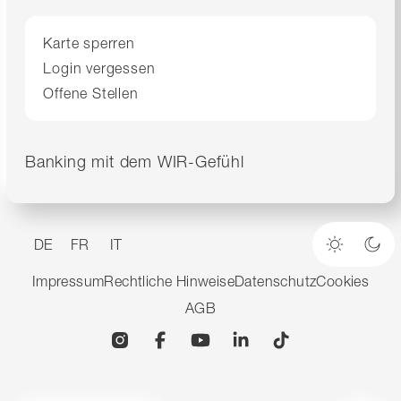
Karte sperren
Login vergessen
Offene Stellen
Banking mit dem WIR-Gefühl
DE
FR
IT
Heller M
Dun
Impressum
Rechtliche Hinweise
Datenschutz
Cookies
AGB
Instagram
Facebook
YouTube
Linkedin
TikTok