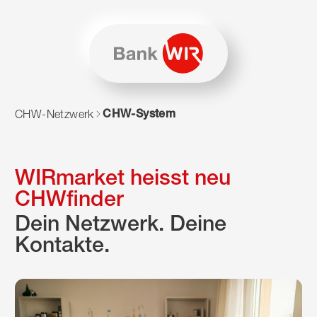
Zum Inhalt springen
Zur Sitemap navigieren
Zum Navigieren dieser Seite wird JavaScript benötigt. Alte
CHW-System
CHW-Netzwerk
WIRmarket heisst neu
CHWfinder
Dein Netzwerk. Deine
Kontakte.