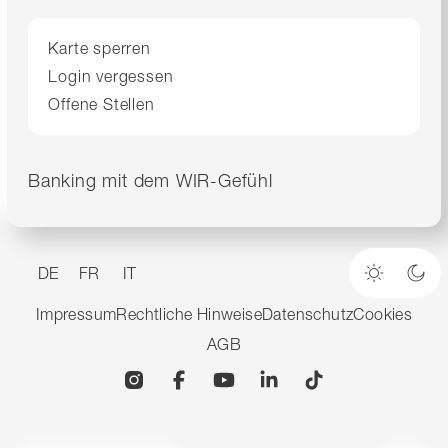
Karte sperren
Login vergessen
Offene Stellen
Banking mit dem WIR-Gefühl
DE
FR
IT
Heller M
Dun
Impressum
Rechtliche Hinweise
Datenschutz
Cookies
AGB
Instagram
Facebook
YouTube
Linkedin
TikTok