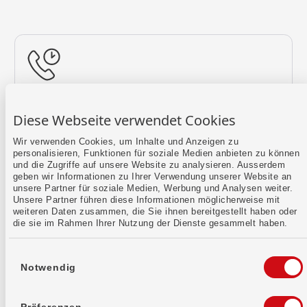
Rückruf vereinbaren
Diese Webseite verwendet Cookies
Lass uns einen Termin finden.
Wir verwenden Cookies, um Inhalte und Anzeigen zu
personalisieren, Funktionen für soziale Medien anbieten zu können
Mehr erfahren
und die Zugriffe auf unsere Website zu analysieren. Ausserdem
geben wir Informationen zu Ihrer Verwendung unserer Website an
unsere Partner für soziale Medien, Werbung und Analysen weiter.
Unsere Partner führen diese Informationen möglicherweise mit
weiteren Daten zusammen, die Sie ihnen bereitgestellt haben oder
die sie im Rahmen Ihrer Nutzung der Dienste gesammelt haben.
Einwilligungsauswahl
Notwendig
Kontaktformular
Sende uns dein Anliegen per E-Mail.
Präferenzen