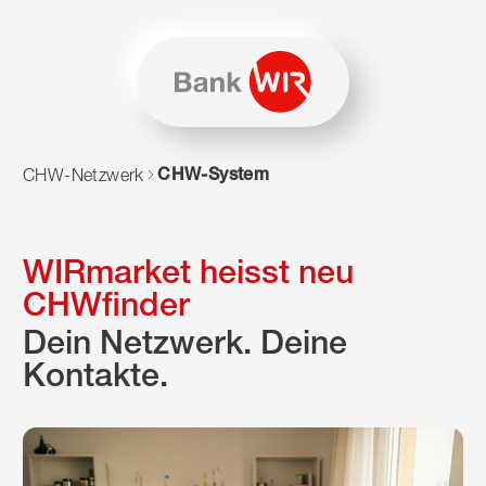
Zum Inhalt springen
Zur Sitemap navigieren
Zum Navigieren dieser Seite wird JavaScript benötigt. Alte
CHW-System
CHW-Netzwerk
WIRmarket heisst neu
CHWfinder
Dein Netzwerk. Deine
Kontakte.