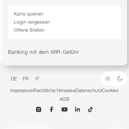
Karte sperren
Login vergessen
Offene Stellen
Banking mit dem WIR-Gefühl
DE
FR
IT
Heller M
Dun
Impressum
Rechtliche Hinweise
Datenschutz
Cookies
AGB
Instagram
Facebook
YouTube
Linkedin
TikTok