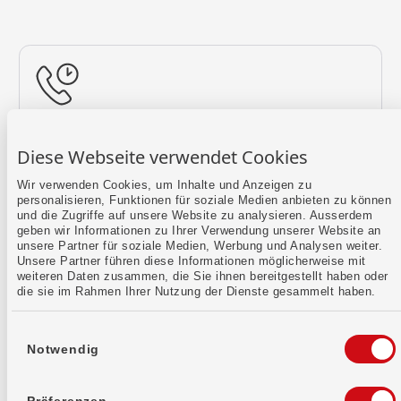
Rückruf vereinbaren
Diese Webseite verwendet Cookies
Lass uns einen Termin finden.
Wir verwenden Cookies, um Inhalte und Anzeigen zu
personalisieren, Funktionen für soziale Medien anbieten zu können
Mehr erfahren
und die Zugriffe auf unsere Website zu analysieren. Ausserdem
geben wir Informationen zu Ihrer Verwendung unserer Website an
unsere Partner für soziale Medien, Werbung und Analysen weiter.
Unsere Partner führen diese Informationen möglicherweise mit
weiteren Daten zusammen, die Sie ihnen bereitgestellt haben oder
die sie im Rahmen Ihrer Nutzung der Dienste gesammelt haben.
Einwilligungsauswahl
Notwendig
Kontaktformular
Sende uns dein Anliegen per E-Mail.
Präferenzen