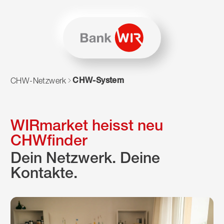
Zum Inhalt springen
Zur Sitemap navigieren
Zum Navigieren dieser Seite wird JavaScript benötigt. Alte
CHW-System
CHW-Netzwerk
WIRmarket heisst neu
CHWfinder
Dein Netzwerk. Deine
Kontakte.